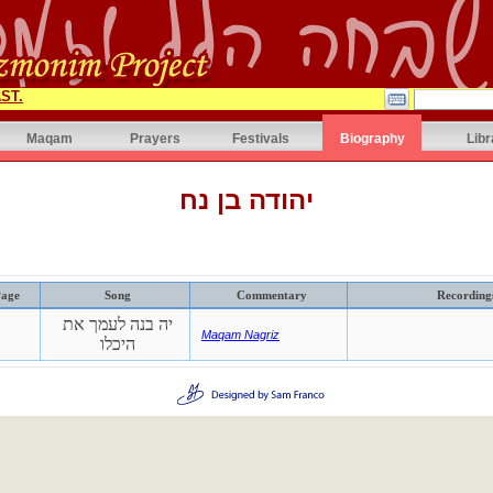
ST.
Maqam
Prayers
Festivals
Biography
Libr
יהודה בן נח
age
Song
Commentary
Recording
יה בנה לעמך את
Maqam Nagriz
היכלו