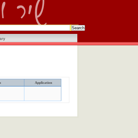
ary
s
Application