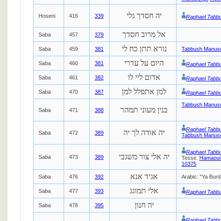
יה חסדך גלי
Hoseni
416
339
Raphael Tabb
אל מרוב חסדך
Saba
457
379
נורא תתן כח לי
Saba
459
381
Tabbush Manusc
היום על עדרי
Saba
460
381
Raphael Tabb
אדום ליי לו
Saba
461
382
Raphael Tabb
למן אתפלל למן
Saba
470
387
Raphael Tabb
Tabbush Manusc
בנין מעוני תמהר
Saba
471
388
Raphael Tabb
יה אודה לך יה
Saba
472
389
Tabbush Manusc
Raphael Tabb
יה אלי צור משגבי
Saba
473
389
Tesse.
Hamaoui
10375
אגיד אנא
Saba
476
392
Arabic: "Ya Burd
אלי תמוגג
Saba
477
393
Raphael Tabb
יה חנון
Saba
478
395
Raphael Tabb