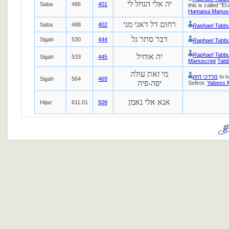
יה אלי הנחל לי
Saba
486
401
this is called "E
Hamaoui Manusc
רחום דל דאגי מני
Saba
488
402
Raphael Tabb
דבר סתר גל
Sigah
530
444
Raphael Tabb
Raphael Tabb
יה אוחיל
Sigah
533
445
Manuscript
Tabb
מי זאת עולה
מרדכי חזק
In h
Sigah
564
469
יפה-פיה
Sefirot.
Yabess 
אנא אלי נאמן
Hijaz
611.01
509