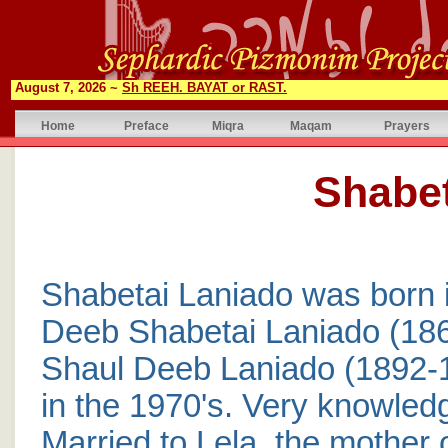
August 7, 2026 ~
Sh REEH. BAYAT or RAST.
Home
Preface
Miqra
Maqam
Prayers
Shabet
Shabetai Laniado was born i
Deeb Shabetai Laniado (186
Shaul Deeb Laniado (1892-1
in the 1970's. Very knowle
Married to Lela, the mother 