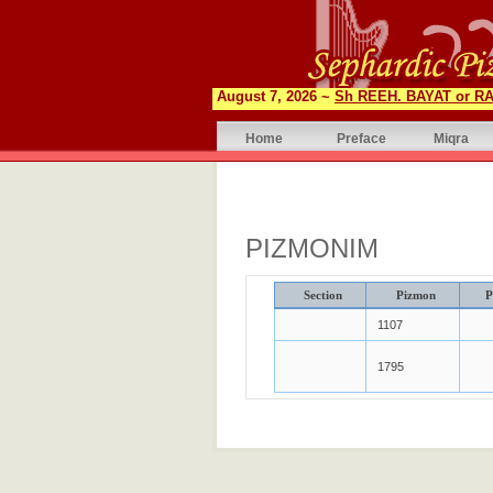
August 7, 2026 ~
Sh REEH. BAYAT or RA
Home
Preface
Miqra
PIZMONIM
Section
Pizmon
P
1107
1795