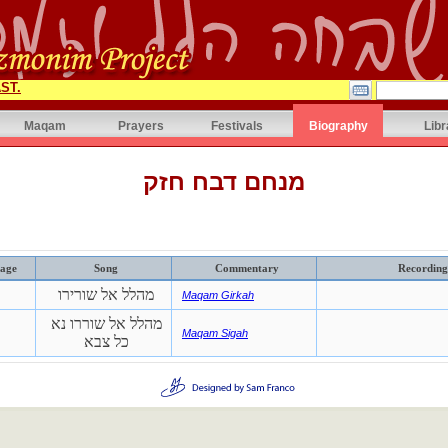
ST.
Maqam
Prayers
Festivals
Biography
Libr
מנחם דבח חזק
age
Song
Commentary
Recording
מהלל אל שורירו
Maqam Girkah
מהלל אל שוררו נא
Maqam Sigah
כל צבא