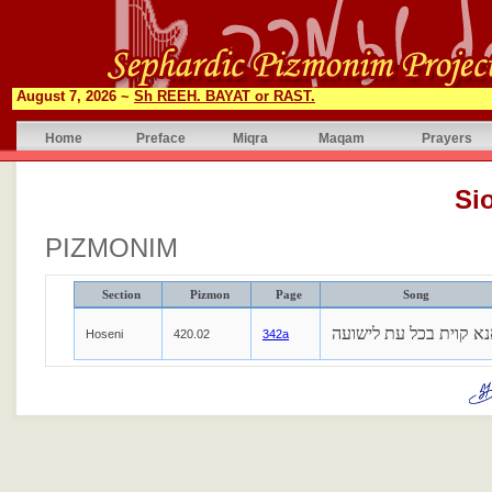
August 7, 2026 ~
Sh REEH. BAYAT or RAST.
Home
Preface
Miqra
Maqam
Prayers
Si
PIZMONIM
Section
Pizmon
Page
Song
א קוית בכל עת לישועה
Hoseni
420.02
342a