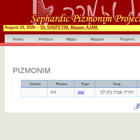
August 10, 2026 ~
Sh SHOFETIM. Maqam AJAM.
Home
Preface
Miqra
Maqam
Prayers
PIZMONIM
Section
Pizmon
Page
Song
תורת אמת נתן לנו
879
356t