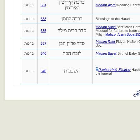
ברכת קידושין
ברכות
531
Maqam Ajam
Wedding Cere
ואירוסין
ברכה לחתן
ברכות
533
Blessings to the Hatan.
Maqam Saba
Berit Milah Ce
סדר ברית מילה
ברכות
535
Mosseri for fathers to listen t
Milah.
Mahzor Aram Soba 15
Maqam Rast
Pidyon HaBen Ce
סדר פדיון הבן
ברכות
537
Boy.
לזבת הבת
ברכות
540
Maqam Bayat
Birth of Baby Gi
Raphael Yair Elnadav
Hashk
השכבות
ברכות
540
the funeral.